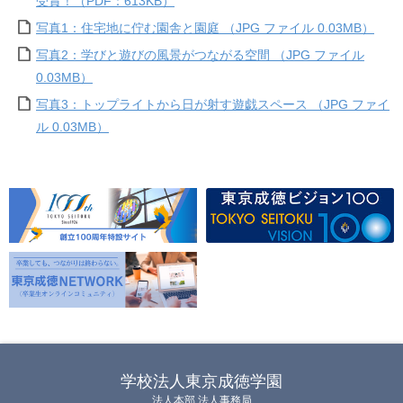
受賞！（PDF：613KB）
写真1：住宅地に佇む園舎と園庭 （JPG ファイル 0.03MB）
写真2：学びと遊びの風景がつながる空間 （JPG ファイル
0.03MB）
写真3：トップライトから日が射す遊戯スペース （JPG ファイ
ル 0.03MB）
学校法人東京成徳学園
法人本部 法人事務局