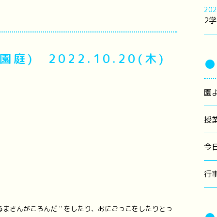
202
2学
) 2022.10.20(木)
●
園
授
今
行
るまさんがころんだ＂をしたり、おにごっこをしたりとっ