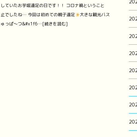
20
していたお芋堀遠足の日です！！ コロナ禍ということ
止でしたね… 今回は初めての親子遠足
大きな観光バス
20
っぱ～つ&#x1f6…[続きを読む]
20
20
20
20
20
20