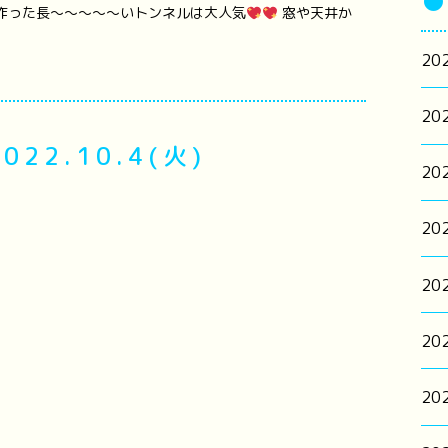
●
作った長～～～～～いトンネルは大人気
窓や天井か
20
20
2.10.4(火)
20
20
20
20
20