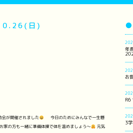
0.26(日)
●
202
年
20
202
お餅
202
R6
202
動会が開催されました
今日のためにみんなで一生懸
3学
お家の方も一緒に準備体操で体を温めましょう～
元気