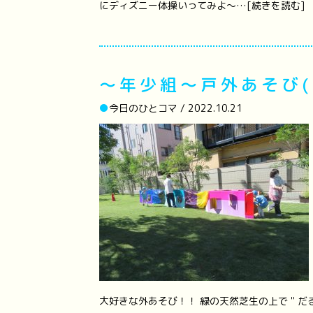
にディズニー体操いってみよ～…[続きを読む]
～年少組～戸外あそび(園庭
●
今日のひとコマ / 2022.10.21
大好きな外あそび！！ 緑の天然芝生の上で＂だ