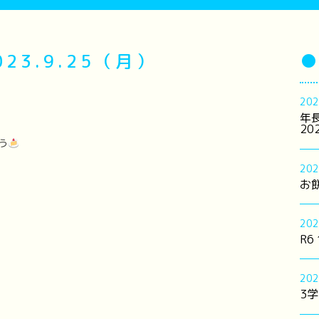
23.9.25（月）
●
202
年
20
う
202
お餅
202
R6
202
3学