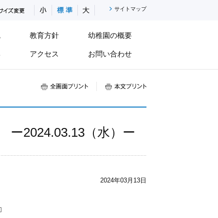
小さく
標準
大きく
サイトマップ
色
教育方針
幼稚園の概要
集
アクセス
お問い合わせ
全画面プリント
本文プリント
024.03.13（水）ー
2024年03月13日
️