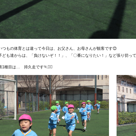
いつもの体育とは違って今日は、お父さん、お母さんが観客です😊
子ども達からは、「負けないぞ！！」、「〇番になりたい！」など張り切って
第1種目は… 持久走です🏃🏃‍♂️