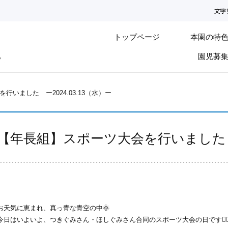
トップページ
本園の特
園児募
いました ー2024.03.13（水）ー
【年長組】スポーツ大会を行いました ー2
お天気に恵まれ、真っ青な青空の中🌞
今日はいよいよ、つきぐみさん・ほしぐみさん合同のスポーツ大会の日です🏃‍♀